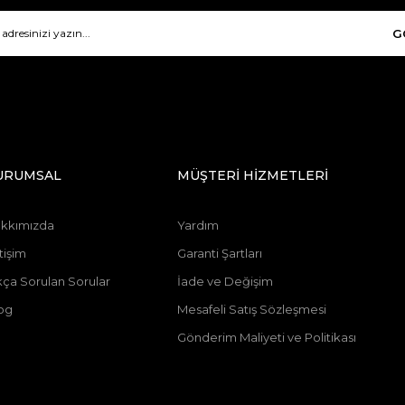
G
URUMSAL
MÜŞTERİ HİZMETLERİ
kkımızda
Yardım
tişim
Garanti Şartları
kça Sorulan Sorular
İade ve Değişim
og
Mesafeli Satış Sözleşmesi
Gönderim Maliyeti ve Politikası