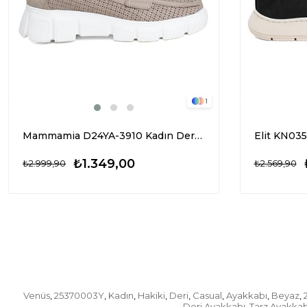
1
Mammamia D24YA-3910 Kadın Deri Casual Ayakkabı Gri
₺1.349,00
₺2.999,90
₺2.569,90
Venüs
25370003Y
Kadın
Hakiki
Deri
Casual
Ayakkabı
Beyaz
,
,
,
,
,
,
,
,
Deri Ayakkabı
Tarz Ayakkab
,