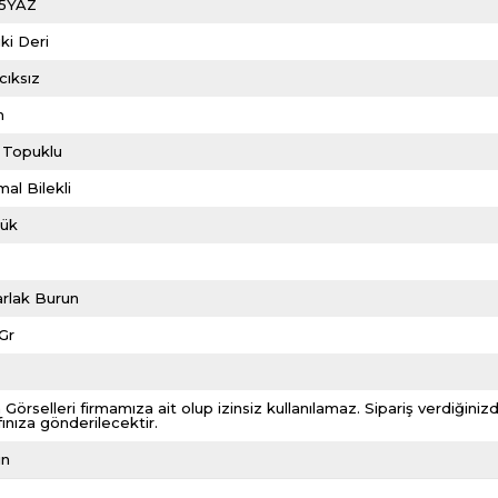
5YAZ
ki Deri
cıksız
m
 Topuklu
al Bilekli
lük
rlak Burun
Gr
 Görselleri firmamıza ait olup izinsiz kullanılamaz. Sipariş verdiği
fınıza gönderilecektir.
ın