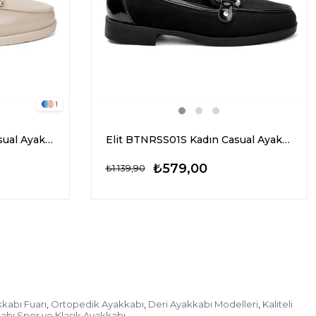
1
Elit BTNRSS01R Kadın Casual Ayakkabı Bej
Elit BTNRSS01S Kadın Casual Ayakkabı Siyah
₺579,00
₺1.139,90
kabı Fuarı
Ortopedik Ayakkabı
Deri Ayakkabı Modelleri
Kaliteli
,
,
,
kabı Spor ve Klasik Ayakkabı
,