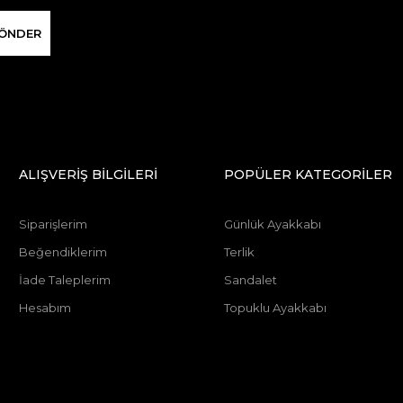
ÖNDER
ALIŞVERİŞ BİLGİLERİ
POPÜLER KATEGORİLER
Siparişlerim
Günlük Ayakkabı
Beğendiklerim
Terlik
İade Taleplerim
Sandalet
Hesabım
Topuklu Ayakkabı