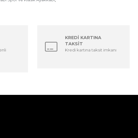
KREDİ KARTINA
TAKSİT
enli
Kredi kartına taksit imkanı