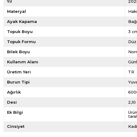
Yıl
202
Materyal
Haki
Ayak Kapama
Bağ
Topuk Boyu
3 c
Topuk Formu
Düz
Bilek Boyu
Norm
Kullanım Alanı
Gün
Üretim Yeri
TR
Burun Tipi
Yuva
Ağırlık
600
Desi
2,10
Ek Bilgi
Ürün
tara
Cinsiyet
Kad