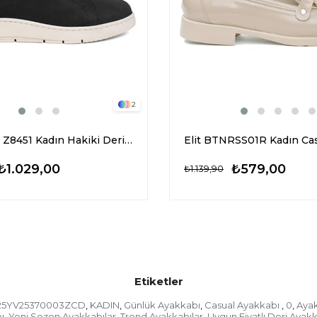
2
Elit KN035 Z8451 Kadın Hakiki Deri Casual Ayakkabı Siyah
₺1.029,00
₺579,00
₺1.139,90
Etiketler
25YV25370003ZCD
KADIN
Günlük Ayakkabı
Casual Ayakkabı
0
Ayak
,
,
,
,
,
ı
Yeni Sezon Ayakkabılar
Trend Ayakkabılar
Uygun Fiyatlı Deri Ayak
,
,
,