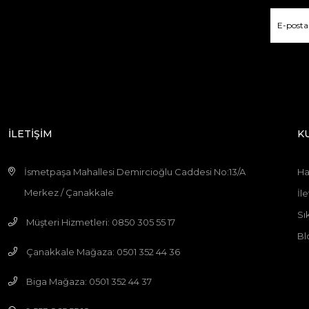
İLETİŞİM
K
İsmetpaşa Mahallesi Demircioğlu Caddesi No:13/A
Ha
Merkez / Çanakkale
İle
Sı
Müşteri Hizmetleri: 0850 305 55 17
Bl
Çanakkale Mağaza: 0501 352 44 36
Biga Mağaza: 0501 352 44 37