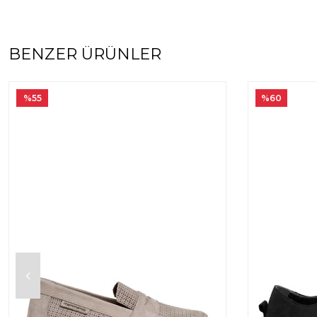
BENZER ÜRÜNLER
%55
%60