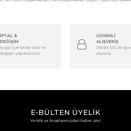
İPTAL &
GÜVENLİ
DEĞİŞİM
ALIŞVERİŞ
14 gün içerisinde iade ve
256 Bit SSL ile güv
değişim yapabilirsiniz
alışveriş
E-BÜLTEN ÜYELİK
Yenilik ve fırsatlarımızdan haber alın!