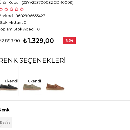
(25YV25370003ZCD-10009)
Barkod
:
8682906655427
Stok Miktarı
:
0
Toplam Stok Adedi
:
0
₺1.329,00
₺2.859,90
%
54
İndirim
RENK SEÇENEKLERI
Tükendi
Tükendi
Renk
Beyaz