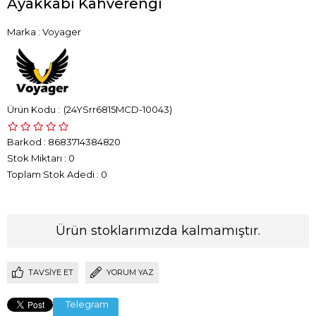
Ayakkabı Kahverengi
Marka
:
Voyager
(24YSrr6815MCD-10043)
Barkod
:
8683714384820
Stok Miktarı
:
0
Toplam Stok Adedi
:
0
Ürün stoklarımızda kalmamıştır.
TAVSIYE ET
YORUM YAZ
Telegram