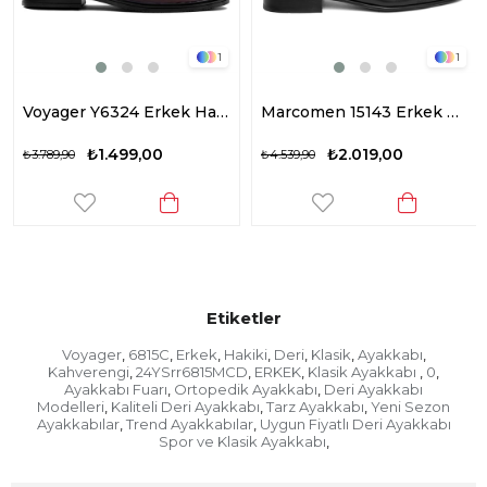
1
1
Voyager Y6324 Erkek Hakiki Deri Klasik Ayakkabı Kahverengi
Marcomen 15143 Erkek Hakiki Deri Klasik Ayakkabı Siyah
₺1.499,00
₺2.019,00
₺3.789,90
₺4.539,90
Etiketler
Voyager
6815C
Erkek
Hakiki
Deri
Klasik
Ayakkabı
,
,
,
,
,
,
,
Kahverengi
24YSrr6815MCD
ERKEK
Klasik Ayakkabı
0
,
,
,
,
,
Ayakkabı Fuarı
Ortopedik Ayakkabı
Deri Ayakkabı
,
,
Modelleri
Kaliteli Deri Ayakkabı
Tarz Ayakkabı
Yeni Sezon
,
,
,
Ayakkabılar
Trend Ayakkabılar
Uygun Fiyatlı Deri Ayakkabı
,
,
Spor ve Klasik Ayakkabı
,