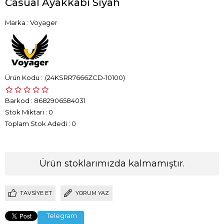
Casual Ayakkabı Siyah
Marka
:
Voyager
(24KSRR7666ZCD-10100)
Barkod
:
8682906584031
Stok Miktarı
:
0
Toplam Stok Adedi
:
0
Ürün stoklarımızda kalmamıştır.
TAVSIYE ET
YORUM YAZ
Telegram