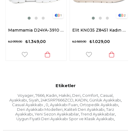
1
2
Mammamia D24YA-3910 Kadın Deri Casual Ayakkabı Gri
Elit KN035 Z8451 Kadın Hakiki Deri Casual Ayakkabı Siyah
₺1.349,00
₺1.029,00
₺2.999,90
₺2.569,90
Etiketler
Voyager
7666
Kadın
Hakiki
Deri
Comfort
Casual
,
,
,
,
,
,
,
Ayakkabı
Siyah
24KSRR7666ZCD
KADIN
Günlük Ayakkabı
,
,
,
,
,
Casual Ayakkabı
0
Ayakkabı Fuarı
Ortopedik Ayakkabı
,
,
,
,
Deri Ayakkabı Modelleri
Kaliteli Deri Ayakkabı
Tarz
,
,
Ayakkabı
Yeni Sezon Ayakkabılar
Trend Ayakkabılar
,
,
,
Uygun Fiyatlı Deri Ayakkabı Spor ve Klasik Ayakkabı
,