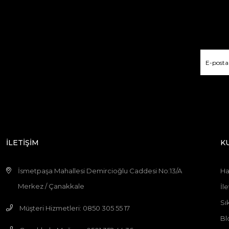
İLETİŞİM
K
İsmetpaşa Mahallesi Demircioğlu Caddesi No:13/A
Ha
Merkez / Çanakkale
İle
Sı
Müşteri Hizmetleri: 0850 305 55 17
Bl