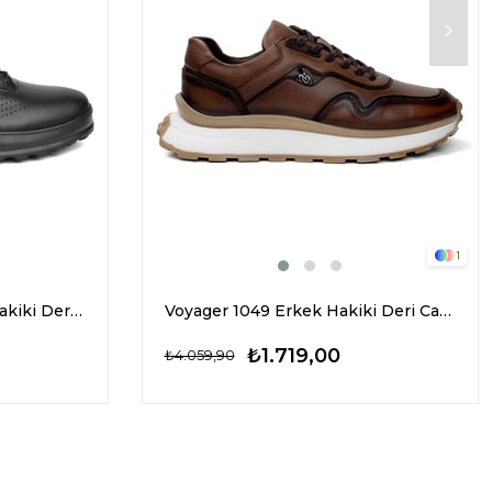
1
Marcomen 19463 Erkek Hakiki Deri CAsual Ayakkabı Siyah
Voyager 1049 Erkek Hakiki Deri Casual Ayakkabı Taba
₺1.719,00
₺4.059,90