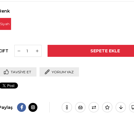
Renk
Siyah
CIFT
TAVSIYE ET
YORUM YAZ
Paylaş