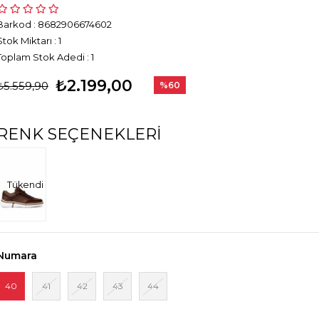
Barkod
:
8682906674602
Stok Miktarı
:
1
Toplam Stok Adedi
:
1
₺2.199,00
₺5.559,90
%
60
İndirim
RENK SEÇENEKLERI
Tükendi
Numara
40
41
42
43
44