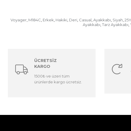
Voyager
M184C
Erkek
Hakiki
Deri
Casual
Ayakkabı
Siyah
25
,
,
,
,
,
,
,
,
Ayakkabı
Tarz Ayakkabı
,
,
ÜCRETSİZ
KARGO
1500₺ ve üzeri tüm
ürünlerde kargo ücretsiz.