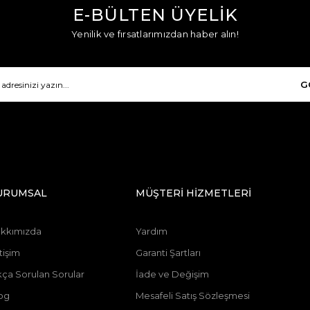
E-BÜLTEN ÜYELİK
Yenilik ve fırsatlarımızdan haber alın!
G
URUMSAL
MÜŞTERİ HİZMETLERİ
kkımızda
Yardım
tişim
Garanti Şartları
kça Sorulan Sorular
İade ve Değişim
og
Mesafeli Satış Sözleşmesi