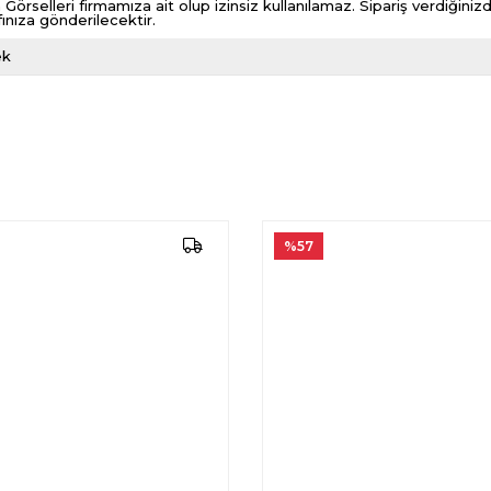
 Görselleri firmamıza ait olup izinsiz kullanılamaz. Sipariş verdiği
fınıza gönderilecektir.
ek
%57