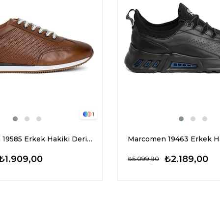
1
Marcomen 19585 Erkek Hakiki Deri Casual Ayakkabı Taba
₺1.909,00
₺2.189,00
₺5.099,90