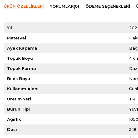
ÜRÜN ÖZELLIKLERI
YORUMLAR
(0)
ÖDEME SEÇENEKLERI
Yıl
202
Materyal
Haki
Ayak Kapama
Bağc
Topuk Boyu
4 c
Topuk Formu
Düz
Bilek Boyu
Norm
Kullanım Alanı
Gün
Üretim Yeri
TR
Burun Tipi
Yuva
Ağırlık
105
Desi
3,18