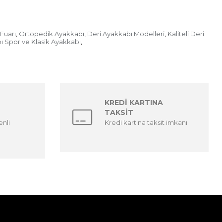
Fuarı
Ortopedik Ayakkabı
Deri Ayakkabı Modelleri
Kaliteli Deri
,
,
,
ı Spor ve Klasik Ayakkabı
,
KREDİ KARTINA
TAKSİT
enli
Kredi kartına taksit imkanı