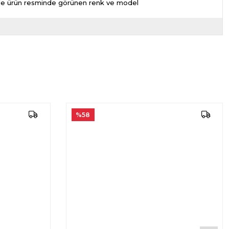
nizde ürün resminde görünen renk ve model
%58