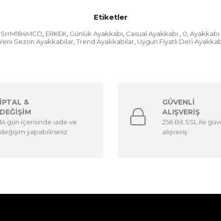
Etiketler
YSrrM184MCD
ERKEK
Günlük Ayakkabı
Casual Ayakkabı
0
Ayakkabı 
,
,
,
,
,
Yeni Sezon Ayakkabılar
Trend Ayakkabılar
Uygun Fiyatlı Deri Ayakkab
,
,
İPTAL &
GÜVENLİ
DEĞİŞİM
ALIŞVERİŞ
14 gün içerisinde iade ve
256 Bit SSL ile güv
değişim yapabilirsiniz
alışveriş