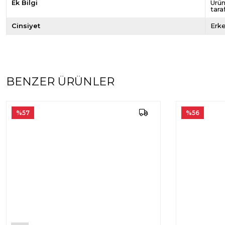
Ek Bilgi
Ürün
tara
Cinsiyet
Erk
BENZER ÜRÜNLER
%57
%56