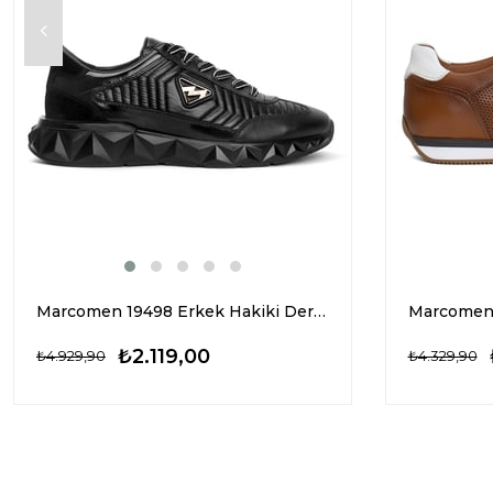
Marcomen 19498 Erkek Hakiki Deri Casual Ayakkabı Siyah
₺2.119,00
₺4.929,90
₺4.329,90