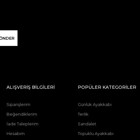
ÖNDER
ALIŞVERİŞ BİLGİLERİ
POPÜLER KATEGORİLER
Siparişlerim
Günlük Ayakkabı
Beğendiklerim
Terlik
İade Taleplerim
Sandalet
Hesabım
Topuklu Ayakkabı