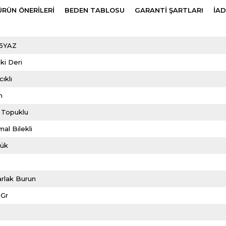
ÜRÜN ÖNERILERI
BEDEN TABLOSU
GARANTİ ŞARTLARI
İAD
5YAZ
ki Deri
ıklı
m
 Topuklu
al Bilekli
lük
rlak Burun
0Gr