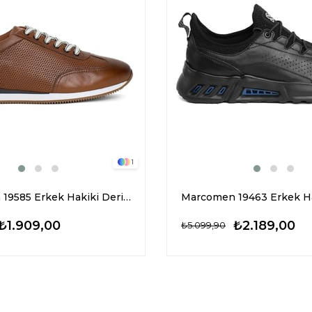
1
Marcomen 19585 Erkek Hakiki Deri Casual Ayakkabı Taba
₺1.909,00
₺2.189,00
₺5.099,90