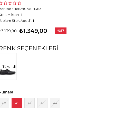
Barkod
:
8682906708383
Stok Miktarı
:
1
Toplam Stok Adedi
:
1
₺1.349,00
₺3.139,90
%
57
İndirim
RENK SEÇENEKLERI
Tükendi
Numara
40
41
42
43
44