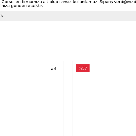
 Görselleri firmamıza ait olup izinsiz kullanılamaz. Sipariş verdiği
fınıza gönderilecektir.
ek
%57