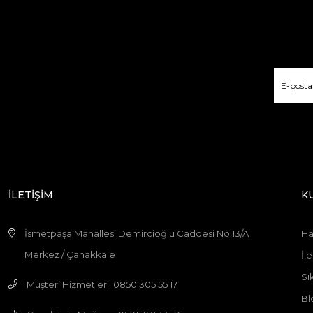
İLETİŞİM
K
İsmetpaşa Mahallesi Demircioğlu Caddesi No:13/A
Ha
Merkez / Çanakkale
İle
Sı
Müşteri Hizmetleri: 0850 305 55 17
Bl