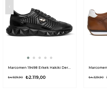
Marcomen 19498 Erkek Hakiki Deri Casual Ayakkabı Siyah
₺2.119,00
₺4.929,90
₺4.329,90