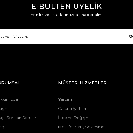
E-BÜLTEN ÜYELİK
Yenilik ve fırsatlarımızdan haber alın!
G
URUMSAL
MÜŞTERİ HİZMETLERİ
kkımızda
Yardım
tişim
Garanti Şartları
kça Sorulan Sorular
İade ve Değişim
og
Mesafeli Satış Sözleşmesi