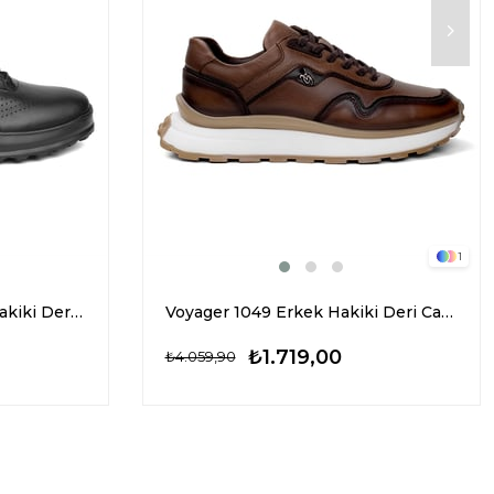
1
Marcomen 19463 Erkek Hakiki Deri CAsual Ayakkabı Siyah
Voyager 1049 Erkek Hakiki Deri Casual Ayakkabı Taba
₺1.719,00
₺4.059,90