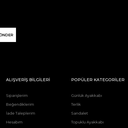
ÖNDER
ALIŞVERİŞ BİLGİLERİ
POPÜLER KATEGORİLER
Siparişlerim
Günlük Ayakkabı
Beğendiklerim
Terlik
İade Taleplerim
Sandalet
Hesabım
Topuklu Ayakkabı