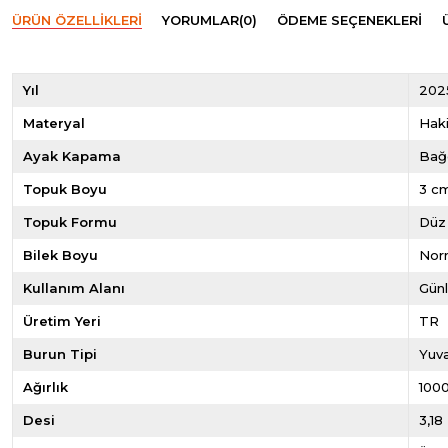
ÜRÜN ÖZELLIKLERI
YORUMLAR
(0)
ÖDEME SEÇENEKLERI
Yıl
202
Materyal
Haki
Ayak Kapama
Bağ
Topuk Boyu
3 c
Topuk Formu
Düz
Bilek Boyu
Norm
Kullanım Alanı
Gün
Üretim Yeri
TR
Burun Tipi
Yuva
Ağırlık
100
Desi
3,18