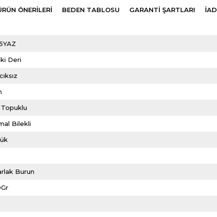
ÜRÜN ÖNERILERI
BEDEN TABLOSU
GARANTİ ŞARTLARI
İAD
5YAZ
ki Deri
cıksız
m
 Topuklu
al Bilekli
lük
rlak Burun
0Gr