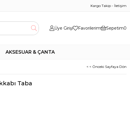
Kargo Takip
-
İletişim
Üye Girişi
Favorilerim
Sepetim
0
AKSESUAR & ÇANTA
< < Önceki Sayfaya Dön
akkabı Taba