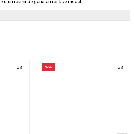
nizde ürün resminde görünen renk ve model
%58