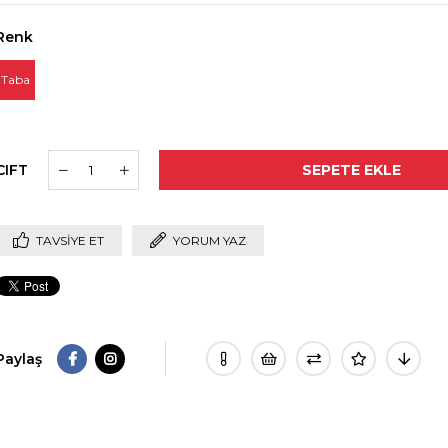
Renk
Taba
CIFT
TAVSIYE ET
YORUM YAZ
Paylaş