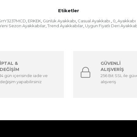
Etiketler
SrrY3237MCD
ERKEK
Günlük Ayakkabı
Casual Ayakkabı
0
Ayakkabı 
,
,
,
,
,
Yeni Sezon Ayakkabılar
Trend Ayakkabılar
Uygun Fiyatlı Deri Ayakkab
,
,
İPTAL &
GÜVENLİ
DEĞİŞİM
ALIŞVERİŞ
14 gün içerisinde iade ve
256 Bit SSL ile güv
değişim yapabilirsiniz
alışveriş