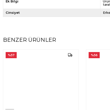
Ek Bilgi
Ürün
tara
Cinsiyet
Erk
BENZER ÜRÜNLER
%57
%56