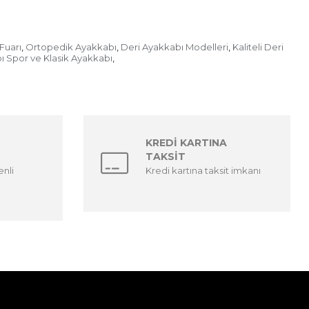
Fuarı
Ortopedik Ayakkabı
Deri Ayakkabı Modelleri
Kaliteli Deri
,
,
,
ı Spor ve Klasik Ayakkabı
,
KREDİ KARTINA
TAKSİT
enli
Kredi kartına taksit imkanı