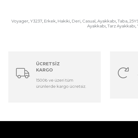
Voyager
Y3237
Erkek
Hakiki
Deri
Casual
Ayakkabı
Taba
25Y
,
,
,
,
,
,
,
,
Ayakkabı
Tarz Ayakkabı
,
,
ÜCRETSİZ
KARGO
1500₺ ve üzeri tüm
ürünlerde kargo ücretsiz.