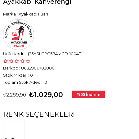
Ayakkabı Kahverengi
Marka
:
Ayakkabı Fuarı
(25YSLCPC584MCD-10043)
Barkod
:
8682906702800
Stok Miktarı
:
0
Toplam Stok Adedi
:
0
₺1.029,00
₺2.289,90
%
55
İndirim
RENK SEÇENEKLERI