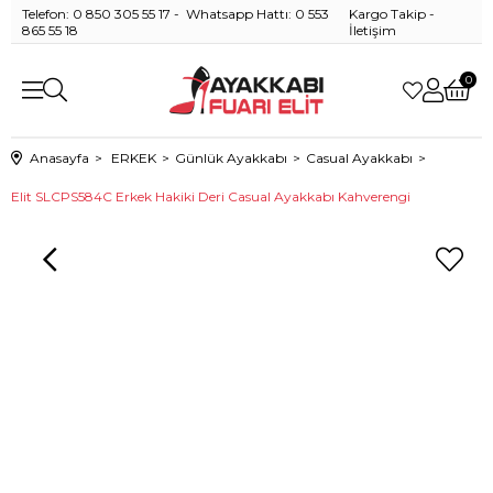
Telefon: 0 850 305 55 17 - Whatsapp Hattı: 0 553
Kargo Takip
-
865 55 18
İletişim
0
Anasayfa
ERKEK
Günlük Ayakkabı
Casual Ayakkabı
Elit SLCPS584C Erkek Hakiki Deri Casual Ayakkabı Kahverengi