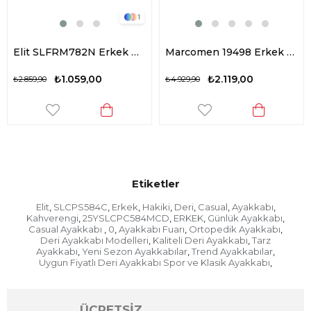
1
Elit SLFRM782N Erkek Hakiki Deri Casual Ayakkabı Kahverengi
Marcomen 19498 Erkek Hakiki Deri Casual Ayakkabı Siyah
₺1.059,00
₺2.119,00
₺2.859,90
₺4.929,90
Etiketler
Elit
SLCPS584C
Erkek
Hakiki
Deri
Casual
Ayakkabı
,
,
,
,
,
,
,
Kahverengi
25YSLCPC584MCD
ERKEK
Günlük Ayakkabı
,
,
,
,
Casual Ayakkabı
0
Ayakkabı Fuarı
Ortopedik Ayakkabı
,
,
,
,
Deri Ayakkabı Modelleri
Kaliteli Deri Ayakkabı
Tarz
,
,
Ayakkabı
Yeni Sezon Ayakkabılar
Trend Ayakkabılar
,
,
,
Uygun Fiyatlı Deri Ayakkabı Spor ve Klasik Ayakkabı
,
ÜCRETSİZ