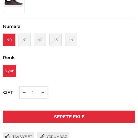
Numara
40
41
42
43
44
Renk
Siyah
CIFT
TAVSIYE ET
YORUM YAZ