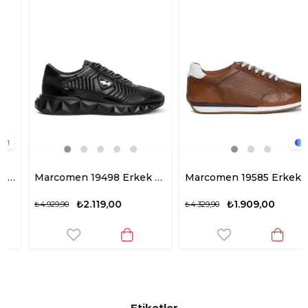
1
Marcomen 19498 Erkek Hakiki Deri Casual Ayakkabı Siyah
Marcomen 19585 Erkek Hakiki Deri Casual Ayakkabı Taba
₺2.119,00
₺1.909,00
₺4.929,90
₺4.329,90
Etiketler