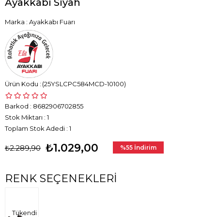
Ayakkabı Siyah
Marka
:
Ayakkabı Fuarı
(25YSLCPC584MCD-10100)
Barkod
:
8682906702855
Stok Miktarı
:
1
Toplam Stok Adedi
:
1
₺1.029,00
₺2.289,90
%
55
İndirim
RENK SEÇENEKLERI
Tükendi