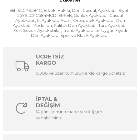
Elit
SLCPS584C
Erkek
Hakiki
Deri
Casual
Ayakkabı
Siyah
,
,
,
,
,
,
,
,
25YSLCPC584MCD
ERKEK
Günlük Ayakkabı
Casual
,
,
,
Ayakkabı
0
Ayakkabı Fuarı
Ortopedik Ayakkabı
Deri
,
,
,
,
Ayakkabı Modelleri
Kaliteli Deri Ayakkabı
Tarz Ayakkabı
,
,
,
Yeni Sezon Ayakkabılar
Trend Ayakkabılar
Uygun Fiyatlı
,
,
Deri Ayakkabı Spor ve Klasik Ayakkabı
,
ÜCRETSİZ
KARGO
1500₺ ve üzeri tüm ürünlerde kargo ücretsiz.
İPTAL &
DEĞİŞİM
14 gün içerisinde iade ve değişim
yapabilirsiniz