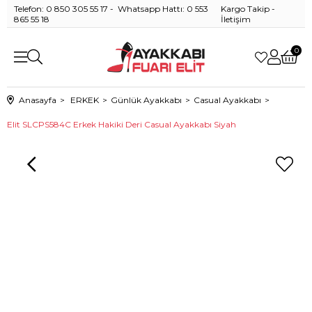
Telefon: 0 850 305 55 17 - Whatsapp Hattı: 0 553
Kargo Takip
-
865 55 18
İletişim
0
Anasayfa
ERKEK
Günlük Ayakkabı
Casual Ayakkabı
Elit SLCPS584C Erkek Hakiki Deri Casual Ayakkabı Siyah