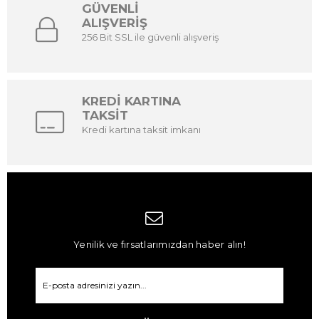
GÜVENLİ
ALIŞVERİŞ
256 Bit SSL ile güvenli alışveriş
KREDİ KARTINA
TAKSİT
Kredi kartına taksit imkanı
Yenilik ve fırsatlarımızdan haber alın!