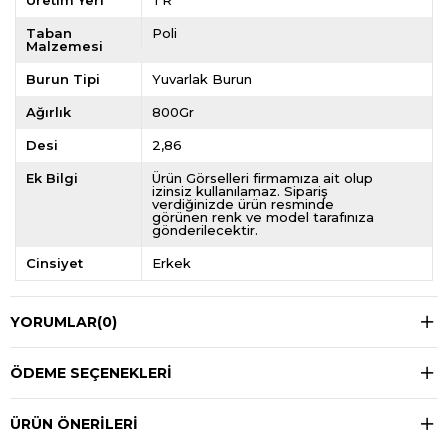
Üretim Yeri
TR
Taban
Poli
Malzemesi
Burun Tipi
Yuvarlak Burun
Ağırlık
800Gr
Desi
2,86
Ek Bilgi
Ürün Görselleri firmamıza ait olup
izinsiz kullanılamaz. Sipariş
verdiğinizde ürün resminde
görünen renk ve model tarafınıza
gönderilecektir.
Cinsiyet
Erkek
YORUMLAR
(0)
ÖDEME SEÇENEKLERI
ÜRÜN ÖNERILERI