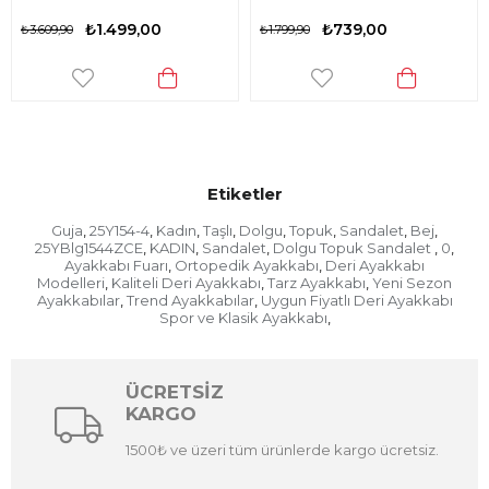
₺1.499,00
₺739,00
₺3.609,90
₺1.799,90
Etiketler
Guja
25Y154-4
Kadın
Taşlı
Dolgu
Topuk
Sandalet
Bej
,
,
,
,
,
,
,
,
25YBlg1544ZCE
KADIN
Sandalet
Dolgu Topuk Sandalet
0
,
,
,
,
,
Ayakkabı Fuarı
Ortopedik Ayakkabı
Deri Ayakkabı
,
,
Modelleri
Kaliteli Deri Ayakkabı
Tarz Ayakkabı
Yeni Sezon
,
,
,
Ayakkabılar
Trend Ayakkabılar
Uygun Fiyatlı Deri Ayakkabı
,
,
Spor ve Klasik Ayakkabı
,
ÜCRETSİZ
KARGO
1500₺ ve üzeri tüm ürünlerde kargo ücretsiz.