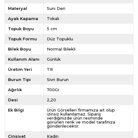
Materyal
Suni Deri
Ayak Kapama
Tokalı
Topuk Boyu
5 cm
Topuk Formu
Düz Topuklu
Bilek Boyu
Normal Bilekli
Kullanım Alanı
Günlük
Üretim Yeri
TR
Burun Tipi
Sivri Burun
Ağırlık
700Gr
Desi
2,20
Ek Bilgi
Ürün Görselleri firmamıza ait olup
izinsiz kullanılamaz. Sipariş
verdiğinizde ürün resminde
görünen renk ve model tarafınıza
gönderilecektir.
Cinsiyet
Kadın