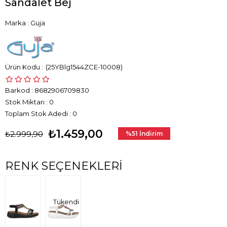
Sandalet Bej
Marka
:
Guja
(25YBlg1544ZCE-10008)
Barkod
:
8682906709830
Stok Miktarı
:
0
Toplam Stok Adedi
:
0
₺1.459,00
₺2.999,90
%
51
İndirim
RENK SEÇENEKLERI
Tükendi