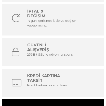
İPTAL &
DEĞİŞİM
14 gün içerisinde iade ve değişim
yapabilirsiniz
GÜVENLİ
ALIŞVERİŞ
256 Bit SSL ile güvenli alışveriş
KREDİ KARTINA
TAKSİT
Kredi kartına taksit imkanı