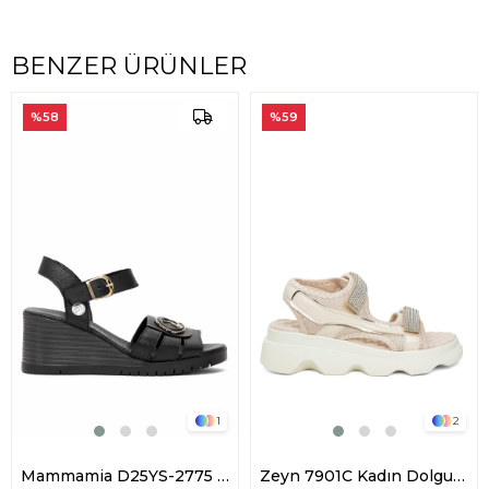
BENZER ÜRÜNLER
%58
%59
1
2
Mammamia D25YS-2775 Kadın Hakiki Deri Dolgu Topuk Sandalet Siyah
Zeyn 7901C Kadın Dolgu Topuk Sandalet Pudra