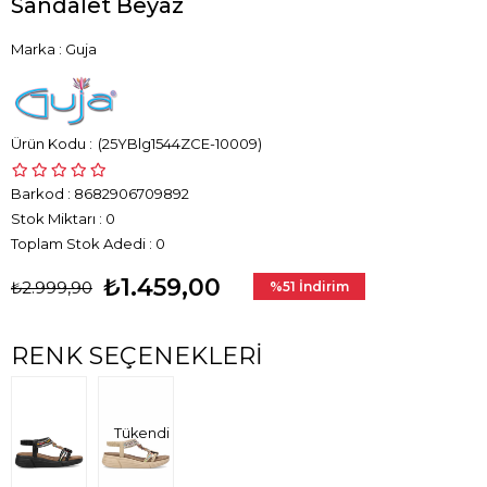
Sandalet Beyaz
Marka
:
Guja
(25YBlg1544ZCE-10009)
Barkod
:
8682906709892
Stok Miktarı
:
0
Toplam Stok Adedi
:
0
₺1.459,00
₺2.999,90
%
51
İndirim
RENK SEÇENEKLERI
Tükendi