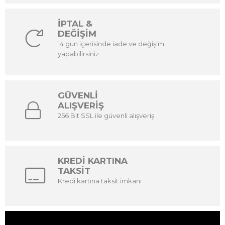
İPTAL &
DEĞİŞİM
14 gün içerisinde iade ve değişim
yapabilirsiniz
GÜVENLİ
ALIŞVERİŞ
256 Bit SSL ile güvenli alışveriş
KREDİ KARTINA
TAKSİT
Kredi kartına taksit imkanı