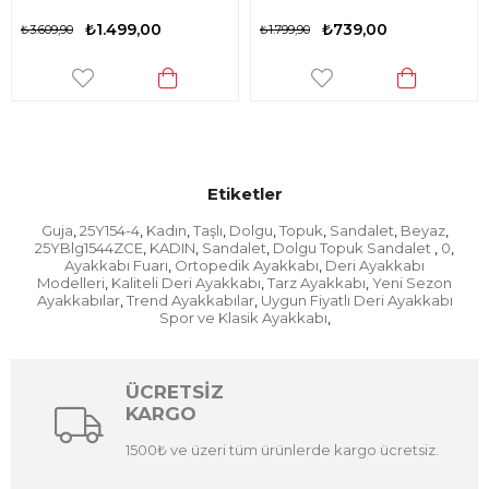
₺1.499,00
₺739,00
₺3.609,90
₺1.799,90
Etiketler
Guja
25Y154-4
Kadın
Taşlı
Dolgu
Topuk
Sandalet
Beyaz
,
,
,
,
,
,
,
,
25YBlg1544ZCE
KADIN
Sandalet
Dolgu Topuk Sandalet
0
,
,
,
,
,
Ayakkabı Fuarı
Ortopedik Ayakkabı
Deri Ayakkabı
,
,
Modelleri
Kaliteli Deri Ayakkabı
Tarz Ayakkabı
Yeni Sezon
,
,
,
Ayakkabılar
Trend Ayakkabılar
Uygun Fiyatlı Deri Ayakkabı
,
,
Spor ve Klasik Ayakkabı
,
ÜCRETSİZ
KARGO
1500₺ ve üzeri tüm ürünlerde kargo ücretsiz.