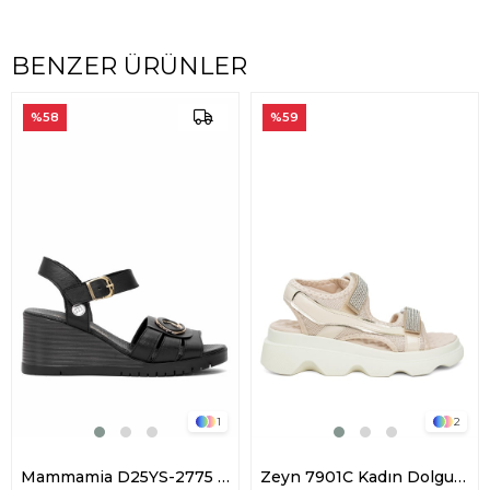
BENZER ÜRÜNLER
%58
%59
1
2
Mammamia D25YS-2775 Kadın Hakiki Deri Dolgu Topuk Sandalet Siyah
Zeyn 7901C Kadın Dolgu Topuk Sandalet Pudra