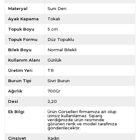
Materyal
Suni Deri
Ayak Kapama
Tokalı
Topuk Boyu
5 cm
Topuk Formu
Düz Topuklu
Bilek Boyu
Normal Bilekli
Kullanım Alanı
Günlük
Üretim Yeri
TR
Burun Tipi
Sivri Burun
Ağırlık
700Gr
Desi
2,20
Ek Bilgi
Ürün Görselleri firmamıza ait olup
izinsiz kullanılamaz. Sipariş
verdiğinizde ürün resminde
görünen renk ve model tarafınıza
gönderilecektir.
Cinsiyet
Kadın