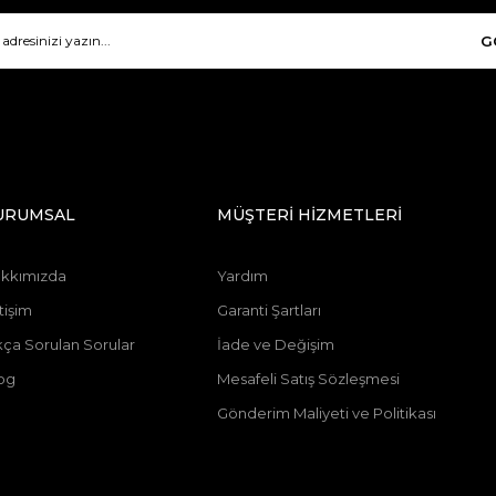
G
URUMSAL
MÜŞTERİ HİZMETLERİ
kkımızda
Yardım
tişim
Garanti Şartları
kça Sorulan Sorular
İade ve Değişim
og
Mesafeli Satış Sözleşmesi
Gönderim Maliyeti ve Politikası