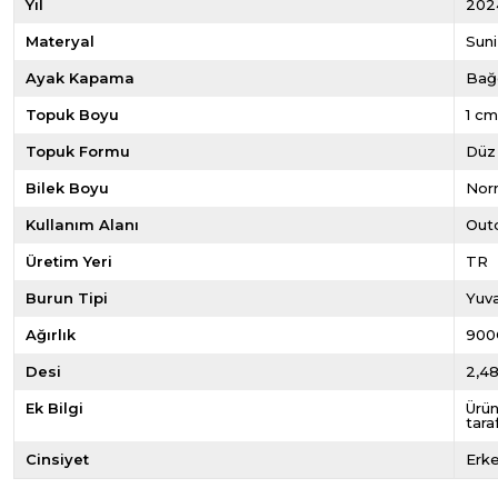
Yıl
202
Materyal
Suni
Ayak Kapama
Bağc
Topuk Boyu
1 c
Topuk Formu
Düz
Bilek Boyu
Norm
Kullanım Alanı
Out
Üretim Yeri
TR
Burun Tipi
Yuva
Ağırlık
900
Desi
2,4
Ek Bilgi
Ürün
tara
Cinsiyet
Erk