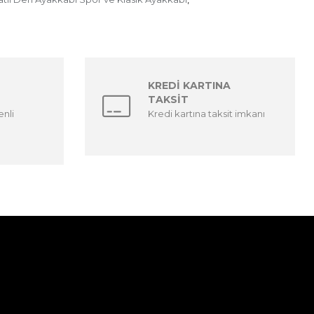
KREDİ KARTINA
TAKSİT
enli
Kredi kartına taksit imkanı