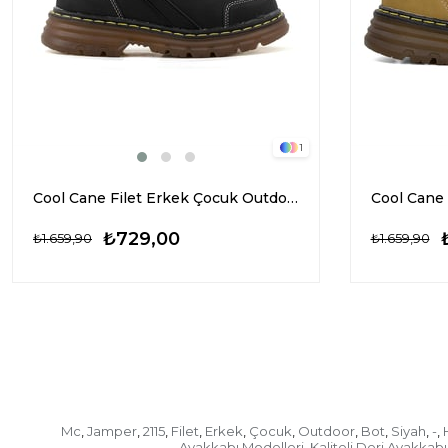
1
Cool Cane Filet Erkek Çocuk Outdoor Bot Siyah
₺729,00
₺1.659,90
₺1.659,90
Mc
Jamper
2115
Filet
Erkek
Çocuk
Outdoor
Bot
Siyah
-
,
,
,
,
,
,
,
,
,
,
Ayakkabı Modelleri
Kaliteli Deri Ayakkabı
,