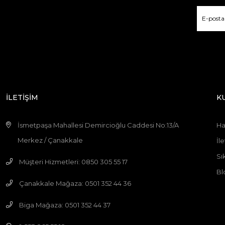
İLETİŞİM
K
İsmetpaşa Mahallesi Demircioğlu Caddesi No:13/A
Ha
Merkez / Çanakkale
İle
Sı
Müşteri Hizmetleri: 0850 305 55 17
Bl
Çanakkale Mağaza: 0501 352 44 36
Biga Mağaza: 0501 352 44 37