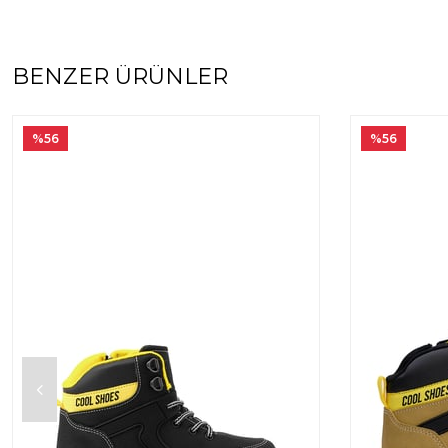
BENZER ÜRÜNLER
%56
%56