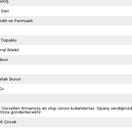
4KIŞ
 Deri
ıklı ve Fermuarlı
m
 Topuklu
al Bilekli
door
rlak Burun
Gr
8
 Görselleri firmamıza ait olup izinsiz kullanılamaz. Sipariş verdiği
fınıza gönderilecektir.
ek Çocuk