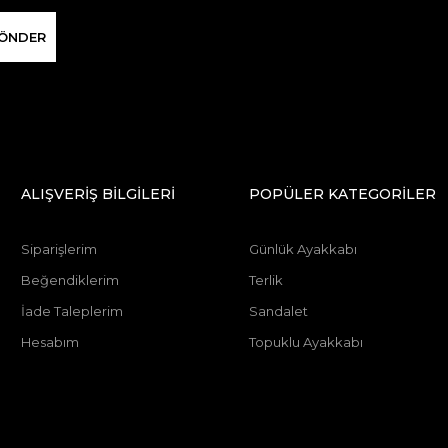
ÖNDER
ALIŞVERİŞ BİLGİLERİ
POPÜLER KATEGORİLER
Siparişlerim
Günlük Ayakkabı
Beğendiklerim
Terlik
İade Taleplerim
Sandalet
Hesabım
Topuklu Ayakkabı