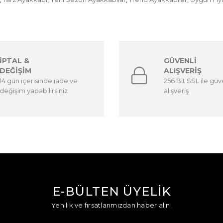
İPTAL &
GÜVENLİ
DEĞİŞİM
ALIŞVERİŞ
14 gün içerisinde iade ve
256 Bit SSL ile güv
değişim yapabilirsiniz
alışveriş
E-BÜLTEN ÜYELİK
Yenilik ve fırsatlarımızdan haber alın!