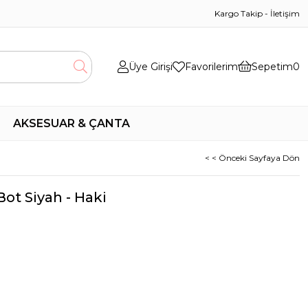
Kargo Takip
-
İletişim
Üye Girişi
Favorilerim
Sepetim
0
AKSESUAR & ÇANTA
< < Önceki Sayfaya Dön
ot Siyah - Haki