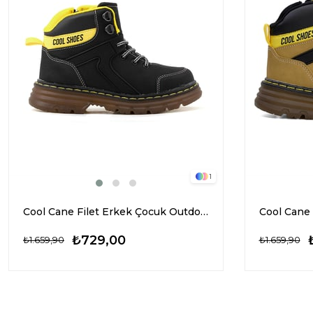
1
Cool Cane Filet Erkek Çocuk Outdoor Bot Siyah
₺729,00
₺1.659,90
₺1.659,90