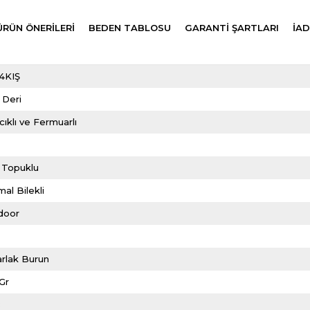
ÜRÜN ÖNERILERI
BEDEN TABLOSU
GARANTİ ŞARTLARI
İAD
4KIŞ
 Deri
ıklı ve Fermuarlı
m
 Topuklu
al Bilekli
door
rlak Burun
Gr
8