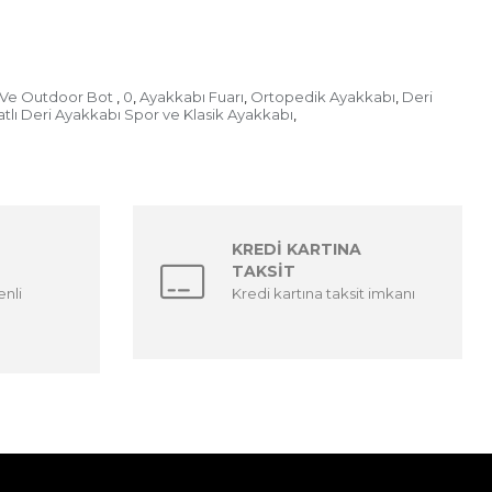
 Ve Outdoor Bot
0
Ayakkabı Fuarı
Ortopedik Ayakkabı
Deri
,
,
,
,
tlı Deri Ayakkabı Spor ve Klasik Ayakkabı
,
KREDİ KARTINA
TAKSİT
enli
Kredi kartına taksit imkanı