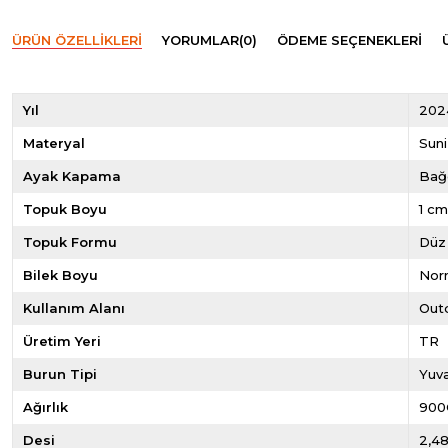
ÜRÜN ÖZELLIKLERI
YORUMLAR
(0)
ÖDEME SEÇENEKLERI
Yıl
202
Materyal
Suni
Ayak Kapama
Bağc
Topuk Boyu
1 c
Topuk Formu
Düz
Bilek Boyu
Norm
Kullanım Alanı
Out
Üretim Yeri
TR
Burun Tipi
Yuva
Ağırlık
900
Desi
2,4