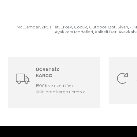
Mc
Jamper
2115
Filet
Erkek
Çocuk
Outdoor
Bot
Siyah
-
K
,
,
,
,
,
,
,
,
,
,
Ayakkabı Modelleri
Kaliteli Deri Ayakkabı
,
ÜCRETSİZ
KARGO
1500₺ ve üzeri tüm
ürünlerde kargo ücretsiz.