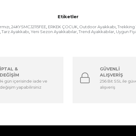
Etiketler
ırmızı
24KYSMCJ2115FEE
ERKEK ÇOCUK
Outdoor Ayakkabı
Trekking
,
,
,
,
Tarz Ayakkabı
Yeni Sezon Ayakkabılar
Trend Ayakkabılar
Uygun Fiya
,
,
,
,
İPTAL &
GÜVENLİ
DEĞİŞİM
ALIŞVERİŞ
14 gün içerisinde iade ve
256 Bit SSL ile güv
değişim yapabilirsiniz
alışveriş