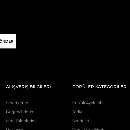
ÖNDER
ALIŞVERİŞ BİLGİLERİ
POPÜLER KATEGORİLER
Siparişlerim
Günlük Ayakkabı
Beğendiklerim
Terlik
İade Taleplerim
Sandalet
Hesabım
Topuklu Ayakkabı