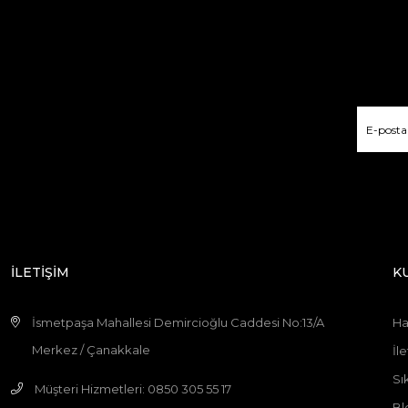
İLETİŞİM
K
İsmetpaşa Mahallesi Demircioğlu Caddesi No:13/A
Ha
Merkez / Çanakkale
İle
Sı
Müşteri Hizmetleri: 0850 305 55 17
Bl