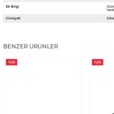
Ek Bilgi
Ürün
tara
Cinsiyet
Erk
BENZER ÜRÜNLER
%56
%56