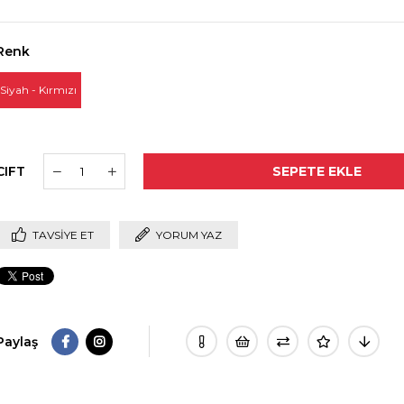
Renk
Siyah - Kırmızı
CIFT
TAVSIYE ET
YORUM YAZ
Paylaş