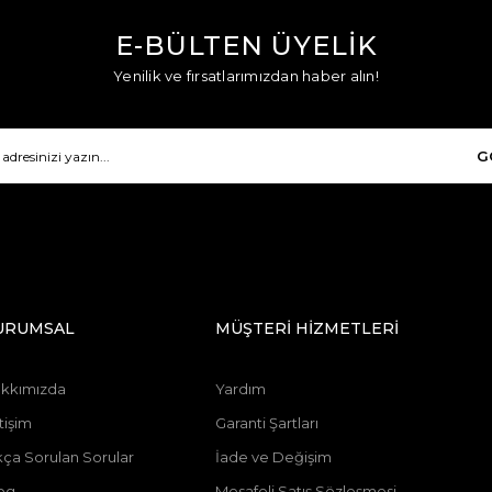
E-BÜLTEN ÜYELİK
Yenilik ve fırsatlarımızdan haber alın!
G
URUMSAL
MÜŞTERİ HİZMETLERİ
kkımızda
Yardım
tişim
Garanti Şartları
kça Sorulan Sorular
İade ve Değişim
og
Mesafeli Satış Sözleşmesi